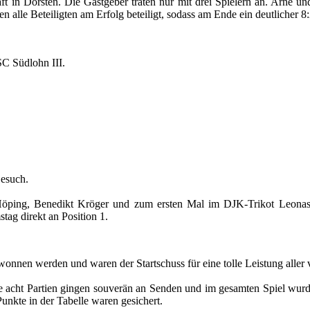
 in Dorsten. Die Gastgeber traten nur mit drei Spielern an. Arne u
n alle Beteiligten am Erfolg beteiligt, sodass am Ende ein deutlicher 
SC Südlohn III.
esuch.
Höping, Benedikt Kröger und zum ersten Mal im DJK-Trikot Leonas 
tag direkt an Position 1.
nen werden und waren der Startschuss für eine tolle Leistung aller vi
lle acht Partien gingen souverän an Senden und im gesamten Spiel wurd
unkte in der Tabelle waren gesichert.