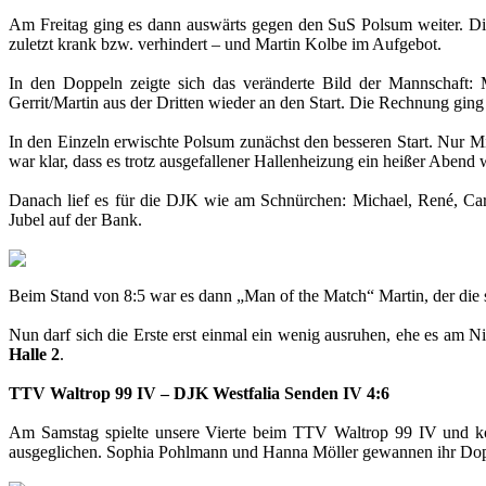
Am Freitag ging es dann auswärts gegen den SuS Polsum weiter. D
zuletzt krank bzw. verhindert – und Martin Kolbe im Aufgebot.
In den Doppeln zeigte sich das veränderte Bild der Mannschaft:
Gerrit/Martin aus der Dritten wieder an den Start. Die Rechnung gin
In den Einzeln erwischte Polsum zunächst den besseren Start. Nur Mi
war klar, dass es trotz ausgefallener Hallenheizung ein heißer Abend
Danach lief es für die DJK wie am Schnürchen: Michael, René, Cars
Jubel auf der Bank.
Beim Stand von 8:5 war es dann „Man of the Match“ Martin, der die s
Nun darf sich die Erste erst einmal ein wenig ausruhen, ehe es am 
Halle 2
.
TTV Waltrop 99 IV – DJK Westfalia Senden IV 4:6
Am Samstag spielte unsere Vierte beim TTV Waltrop 99 IV und kon
ausgeglichen. Sophia Pohlmann und Hanna Möller gewannen ihr Dopp