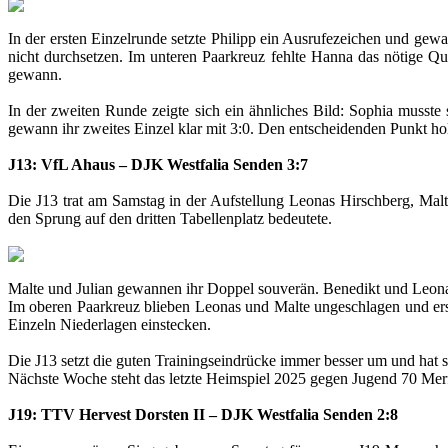
In der ersten Einzelrunde setzte Philipp ein Ausrufezeichen und gew
nicht durchsetzen. Im unteren Paarkreuz fehlte Hanna das nötige Qu
gewann.
In der zweiten Runde zeigte sich ein ähnliches Bild: Sophia musste
gewann ihr zweites Einzel klar mit 3:0. Den entscheidenden Punkt hol
J13: VfL Ahaus – DJK Westfalia Senden 3:7
Die J13 trat am Samstag in der Aufstellung Leonas Hirschberg, Mal
den Sprung auf den dritten Tabellenplatz bedeutete.
Malte und Julian gewannen ihr Doppel souverän. Benedikt und Leona
Im oberen Paarkreuz blieben Leonas und Malte ungeschlagen und ersp
Einzeln Niederlagen einstecken.
Die J13 setzt die guten Trainingseindrücke immer besser um und hat sic
Nächste Woche steht das letzte Heimspiel 2025 gegen Jugend 70 Merf
J19: TTV Hervest Dorsten II – DJK Westfalia Senden 2:8