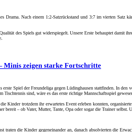
ines Drama. Nach einem 1:2-Satzrückstand und 3:7 im vierten Satz kä
lität des Spiels gut widerspiegelt. Unsere Erste behauptet damit ihre
e.
 Minis zeigen starke Fortschritte
s erste Spiel der Freundeliga gegen Lüdinghausen stattfinden. In den v
eim Tischtennis sind, wäre es das erste richtige Mannschaftsspiel gewese
 Kinder trotzdem ihr erwartetes Event erleben konnten, organisierte 
bereit – ob Vater, Mutter, Tante, Opa oder sogar die Trainer selbst. Un
hst traten die Kinder gegeneinander an, danach absolvierten die Erwac