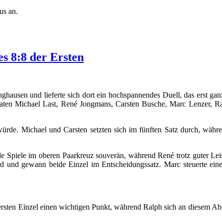
us an.
s 8:8 der Ersten
hausen und lieferte sich dort ein hochspannendes Duell, das erst gan
traten Michael Last, René Jongmans, Carsten Busche, Marc Lenzer, R
 würde. Michael und Carsten setzten sich im fünften Satz durch, wäh
de Spiele im oberen Paarkreuz souverän, während René trotz guter Lei
d und gewann beide Einzel im Entscheidungssatz. Marc steuerte einen
m ersten Einzel einen wichtigen Punkt, während Ralph sich an diesem 