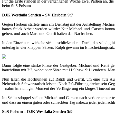
Für die Erste standen in der vergangenen Woche zwei Partien an, di
beim SuS Polsum.
DJK Westfalia Senden – SV Herbern 9:7
Gegen Herbern startete man am Dienstag mit der Aufstellung Michael
hartes Stück Arbeit werden würde: Nur Michael und Carsten konnt
geben, und auch Marc und Gerrit hatten das Nachsehen.
In den Einzeln entwickelte sich anschließend ein Duell, das ständig h
unterlag in vier knappen Sätzen. Ralph gewann im Entscheidungssatz, 
Dann folgte eine starke Phase der Gastgeber: Michael und René gew
hauchdünn mit 2:3, wobei vier Sätze mit 11:9 bzw. 9:11 endeten. Marc
Nun lagen die Hoffnungen auf Ralph und Gerrit, um eine gute Aus
Nebentisch Schwerstarbeit leisten: Nach 2:0-Führung drehte sein Ge
– nahm im richtigen Moment der Verlängerung ein kluges Timeout und
Im Schlussdoppel stellten Michael und Carsten nach verlorenem erst
und dass an einem guten oder schlechten Tag nahezu jeder jeden schl
SuS Polsum – DJK Westfalia Senden 5:9