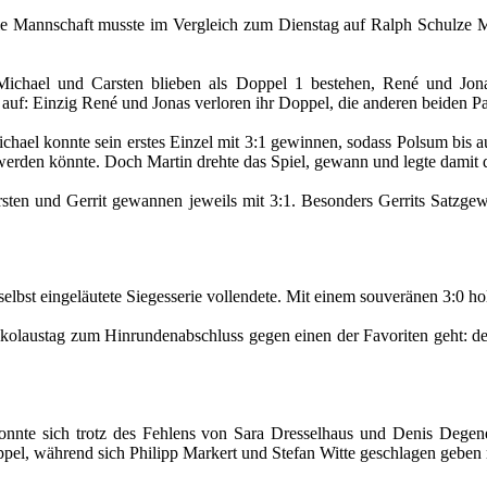
ie Mannschaft musste im Vergleich zum Dienstag auf Ralph Schulze M
 Michael und Carsten blieben als Doppel 1 bestehen, René und Jo
g auf: Einzig René und Jonas verloren ihr Doppel, die anderen beiden
chael konnte sein erstes Einzel mit 3:1 gewinnen, sodass Polsum bis au
 werden könnte. Doch Martin drehte das Spiel, gewann und legte damit 
ten und Gerrit gewannen jeweils mit 3:1. Besonders Gerrits Satzgew
elbst eingeläutete Siegesserie vollendete. Mit einem souveränen 3:0 h
Nikolaustag zum Hinrundenabschluss gegen einen der Favoriten geht: d
nte sich trotz des Fehlens von Sara Dresselhaus und Denis Degener 
el, während sich Philipp Markert und Stefan Witte geschlagen geben 