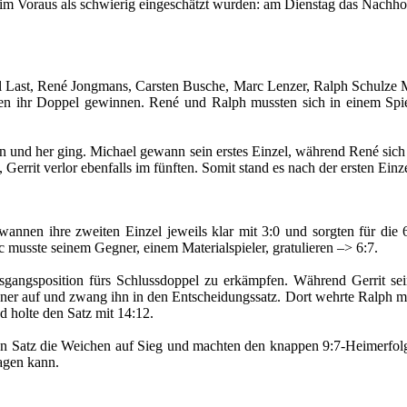
e im Voraus als schwierig eingeschätzt wurden: am Dienstag das Nach
 Last, René Jongmans, Carsten Busche, Marc Lenzer, Ralph Schulze Mö
en ihr Doppel gewinnen. René und Ralph mussten sich in einem Spie
in und her ging. Michael gewann sein erstes Einzel, während René sich 
Gerrit verlor ebenfalls im fünften. Somit stand es nach der ersten Einz
annen ihre zweiten Einzel jeweils klar mit 3:0 und sorgten für die 
 musste seinem Gegner, einem Materialspieler, gratulieren –> 6:7.
gangsposition fürs Schlussdoppel zu erkämpfen. Während Gerrit se
gner auf und zwang ihn in den Entscheidungssatz. Dort wehrte Ralph me
 holte den Satz mit 14:12.
en Satz die Weichen auf Sieg und machten den knappen 9:7-Heimerfolg
agen kann.