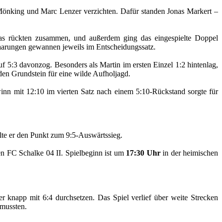
önking und Marc Lenzer verzichten. Dafür standen Jonas Markert –
nas rückten zusammen, und außerdem ging das eingespielte Doppel
 Paarungen gewannen jeweils im Entscheidungssatz.
f 5:3 davonzog. Besonders als Martin im ersten Einzel 1:2 hintenlag,
den Grundstein für eine wilde Aufholjagd.
inn mit 12:10 im vierten Satz nach einem 5:10-Rückstand sorgte für
olte er den Punkt zum 9:5-Auswärtssieg.
en FC Schalke 04 II. Spielbeginn ist um
17:30 Uhr
in der heimischen
knapp mit 6:4 durchsetzen. Das Spiel verlief über weite Strecken
mussten.