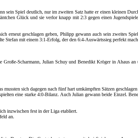
ann sein Spiel deutlich, nur im zweiten Satz hatte er einen kleinen Du
äntchen Glück und sie verlor knapp mit 2:3 gegen einen Jugendspieler
 sich erneut geschlagen geben, Philipp gewann auch sein zweites Spi
te Stefan mit einem 3:1-Erfolg, der den 6:4-Auswärtssieg perfekt mach
te Große-Scharmann, Julian Schuy und Benedikt Kröger in Ahaus an un
s mussten sich dagegen nach fünf hart umkämpften Sätzen geschlagen
ielten eine starke 4:0-Bilanz. Auch Julian gewann beide Einzel. Bene
h inzwischen fest in der Liga etabliert.
eld an.