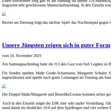
Einen souveränen Sieg gab es am Samstag für unsere J19-Mannschaft
insgesamt sehr geschlossene Mannschaftsleistung. In den Einzeln ware
Bereits am Dienstag folgt das nächste Spiel: das Nachholspiel gegen 
Unsere Jüngsten zeigen sich in guter Form
vom 16. November 2025
Am Samstagnachmittag hatte die J13 den Gast vom SuS Legden zu B
Für Senden spielten Malte Große-Scharmann, Margarete Schulze 
angeschlossen und spielte nach guten Leistungen im Training am Sams
Die Doppel Malte/Margarete und Benedikt/Leonas konnten sicher gewon
Auch in den Einzeln zeigte die DJK eine sehr starke Vorstellung. A
stand damit ein deutliches 10:0 auf dem Spielbogen und vier weitere P