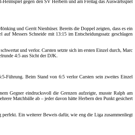
hol-Heimspiel gegen den SV Herbern und am Freitag das Auswärtsspiel
nking und Gerrit Nienhüser. Bereits die Doppel zeigten, dass es ein
l auf Messers Schneide mit 13:15 im Entscheidungssatz geschlagen
schwertat und verlor. Carsten setzte sich im ersten Einzel durch, Marc
elrunde 4:5 aus Sicht der DJK.
6:5-Führung. Beim Stand von 6:5 verlor Carsten sein zweites Einzel
inem Gegner eindrucksvoll die Grenzen aufzeigte, musste Ralph am
hrere Matchbälle ab – jeder davon hätte Herbern den Punkt gesichert
 perfekt. Ein weiterer Beweis dafür, wie eng die Liga zusammenliegt