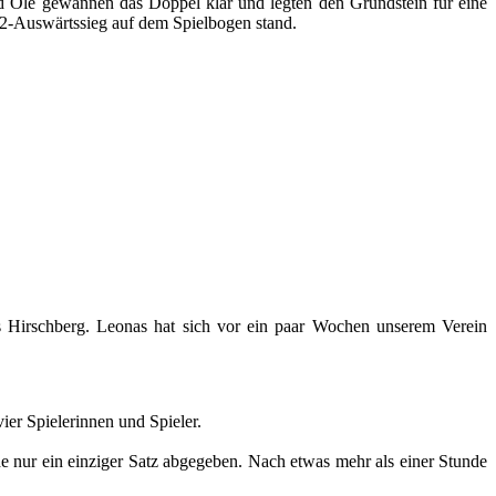
nd Ole gewannen das Doppel klar und legten den Grundstein für eine
8:2-Auswärtssieg auf dem Spielbogen stand.
Hirschberg. Leonas hat sich vor ein paar Wochen unserem Verein
er Spielerinnen und Spieler.
e nur ein einziger Satz abgegeben. Nach etwas mehr als einer Stunde