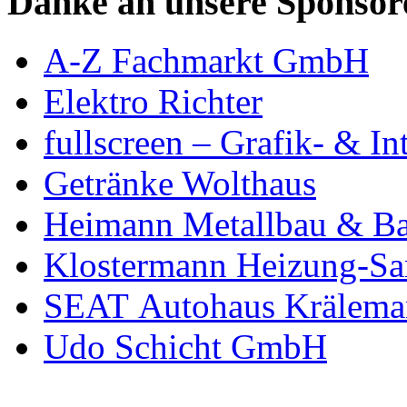
Danke an unsere Sponsor
A-Z Fachmarkt GmbH
Elektro Richter
fullscreen – Grafik- & In
Getränke Wolthaus
Heimann Metallbau & Ba
Klostermann Heizung-San
SEAT Autohaus Krälema
Udo Schicht GmbH